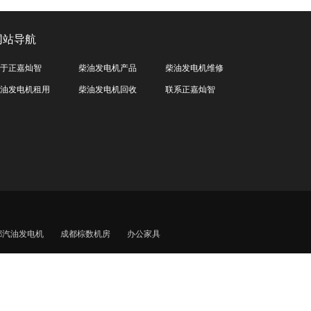
网站导航
于正嘉灿智
柴油发电机产品
柴油发电机维修
油发电机租用
柴油发电机回收
联系正嘉灿智
都汽油发电机
成都棕数机房
办公家具