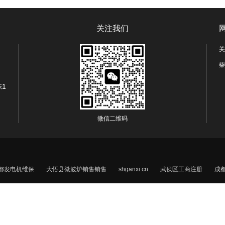
关注我们
关
柴
1
微信二维码
都发电机维保
大悟县微波炉销售销售
shganxi.cn
武侯区工商注册
成