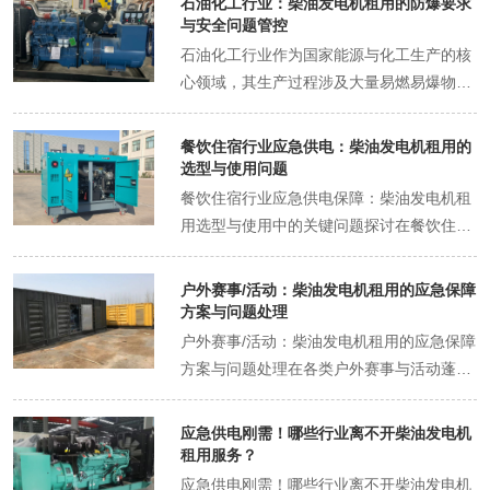
石油化工行业：柴油发电机租用的防爆要求
性不言而喻。面对复杂多变的作业环境与严
与安全问题管控
苛的电力需求，选择合适的柴油发电机并掌
石油化工行业作为国家能源与化工生产的核
握有效的故障应对方法，成为确保矿山开采
心领域，其生产过程涉及大量易燃易爆物
作业连续性与安全性的关键。本文将围绕矿
质，对设备的安全性与防爆性能要求极为严
山开采行业柴油发电机的租用，深入探讨选
苛。其中，柴油发电机作为备用电源或应急
餐饮住宿行业应急供电：柴油发电机租用的
型要点与故障应对策略，为行业从业者提供
供电设备，在保障生产连续性、应对突发停
选型与使用问题
实用参考。选型要点：精准匹配，满足多元
电等方面发挥着关键作用。然而，由于石油
餐饮住宿行业应急供电保障：柴油发电机租
需求功率匹配：首要考虑的是发电机的额定
化工场所的特殊性，柴油发电机的租用、安
用选型与使用中的关键问题探讨在餐饮住宿
功率与矿山实际用电需求的匹配度。需详细
装及使用必须严格遵循防爆要求，并实施全
行业运营过程中，电力供应的稳定性直接关
评估矿山内所有设备的总功率需求，包括高
方位的安全问题管控，以避免因设备故障或
系到服务质量与客户体验。尤其在突发停电
户外赛事/活动：柴油发电机租用的应急保障
峰时段的瞬时功率，确保所选发电机能在各
操作不当引发火灾、等重大安全事故。首
或电力负荷不足时，应急供电系统的可靠性
方案与问题处理
种工况下稳定运行，避免因功率不足导致的
先，柴油发电机的防爆要求是石油化工行业
成为维持正常营业的核心保障。柴油发电机
户外赛事/活动：柴油发电机租用的应急保障
设备停机或损坏。环境适应性：矿山环境复
租用的核心标准。柴油发电机在运行过程中
作为常见的应急电源设备，其租用过程中的
方案与问题处理在各类户外赛事与活动蓬勃
杂，常伴有高温、高湿、多尘等恶劣条件。
可能产生电火花、高温表面或静电等潜在点
选型与使用问题直接决定了应急响应效果与
开展的当下，稳定的电力供应是确保活动顺
因此，选型时需特别关注发电机的防护等
火源，若在易燃易爆环境中使用，极易引发
成本控制水平。本文将从行业特性出发，系
利进行的关键要素。无论是大型体育赛事、
级、散热性能及耐腐蚀性，确保设备能在极
应急供电刚需！哪些行业离不开柴油发电机
事故。因此，租用的柴油发电机必须符合国
统梳理柴油发电机租用的关键考量因素及常
音乐节，还是户外展览、文化庆典，一旦电
租用服务？
端环境下长期稳定运行，减少故障率，延长
家防爆标准（如GB 3836系列标准），其外
见问题。一、选型阶段的三大核心标准功率
力中断，不仅会影响活动的正常流程，还可
应急供电刚需！哪些行业离不开柴油发电机
使用寿命。燃油效率与经济性：在满足功率