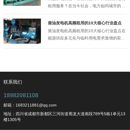
壳、电气元件、排气系统等关键部件需采用
匹配原则餐饮住宿场所的用电需求具有动态
能引发安全隐患，造成不可挽回的损失。因
租用服务？在当今社会，电力如同城市的血
需求的前提下，选择燃油效率高、维护成本
防爆设计，确保在性气体或粉尘环境中不会
性特征，需根据实际负荷计算发电机容量。
此，柴油发电机作为户外活动电力保障
液，维持着各个行业的正常运转。然而，突
低的发电机，有助于降低长期运营成本。同
成为点火源。此外，发电机的安装位置需远
例如，厨房设备（冷藏柜、蒸烤箱）、空调
的“后备力量”，其租用及应急保障方案与问
发停电、电力供应不稳定等情况却时有发
时，考虑发电机的燃油类型（如柴油、天然
离易燃易爆区域，并配备防爆通风设施，以
柴油发电机高频租用的10大核心行业盘点
系统、照明及安防设备同时运行时，瞬时功
题处理显得尤为重要。应急保障方案前期规
生，一旦电力中断，许多行业将陷入瘫痪，
气等）与矿山现有能源供应体系的兼容性，
降低可燃气体浓度，进一步降低风险。其
柴油发电机高频租用的10大核心行业盘点在
率可能达到峰值。建议采用"额定功率×1.2
划与评估在活动筹备初期，需对活动的规
造成巨大的经济损失甚至危及生命安全。此
实现资源的最优配置。品牌与售后服务：选
次，安全问题管控需贯穿柴油发电机租用的
能源供应多元化与临时用电需求激增的双重
系数"的冗余设计，避免发电机长期过载运
模、参与人数、场地布局以及用电设备清单
时，柴油发电机租用服务便成为了保障应急
择知名品牌、技术成熟、售后服务完善的发
全生命周期。在租用前，企业应严格审核供
驱动下，柴油发电机凭借其高功率、强适应
行导致的故障风险。某连锁酒店曾因选用功
进行详细梳理。依据这些信息，精确估算活
供电的关键力量，成为众多行业不可或缺
电机供应商，不仅能保证设备质量，还能在
应商资质，确保设备具备防爆认证、定期检
性及快速响应能力，成为保障工业生产、民
率不足的发电机，在用电高峰期引发设备跳
动所需的总用电负荷，以此为基础选择合适
的“救星”。那么，究竟哪些行业对柴油发电
设备出现故障时迅速获得技术支持与维修服
测报告及维护记录，避免租用老旧或存在隐
生服务及应急救援的关键设备。以下基于
闸，造成食材变质损失超万元。燃油经济性
功率的柴油发电机。同时，考虑到户外环境
机租用服务有着强烈的依赖呢？医疗行业：
务，减少停机时间，保障生产安全。故障应
患的设备。在运输与安装环节，需由专业人
2025年行业数据与案例，梳理出柴油发电机
优化柴油消耗成本占长期租用总费用的40%
的复杂性和不确定性，为确保电力供应的万
守护生命的应急防线医院是救死扶伤的神圣
对：快速响应，保障生产连续日常维护与检
员操作，避免因碰撞、振动或错误接线导致
高频租用的十大核心行业，揭示其应用场景
以上。需重点考察发电机的燃油消耗率
无一失，通常会额外预留一定比例的功率余
场所，每一秒都关乎着患者的生命健康。在
查：建立定期维护制度，对发电机进行日常
防爆性能失效。使用过程中，应建立定期巡
与市场价值。1. 建筑与基建行业：城市建设
联系我们
（g/kW·h）指标，优先选择采用电控燃油喷
量，以应对突发的高负荷用电情况。除了功
手术过程中，各类先进的医疗设备，如麻醉
检查，包括机油、冷却液、燃油滤清器等关
检制度，重点检查发电机运行状态、防爆密
的“电力动脉”建筑工地是柴油发电机租赁
射技术、涡轮增压中冷技术的机型。以
率匹配，还需规划好发电机的安装位置。应
机、心电监护仪、除颤仪等，都需要持续稳
键部件的更换与清洁，及时发现并处理潜在
18982081108
封件完整性及通风系统有效性，同时配备可
的“传统主战场”。以重庆康合机电设备有限
200kW发电机为例，优质机型每小时油耗可
选择地势平坦、通风良好且便于操作和维护
定的电力供应来维持正常运行。一旦停电，
故障隐患，预防故障发生。应急预案制定：
燃气体检测报警装置，实时监测环境安全。
公司为例，其服务重庆地铁18号线等项目
控制在45升以内，较传统机型节省
邮箱：1683211881@qq.com
的区域，远离人群密集区和易燃易爆物品。
正在进行的手术将被迫中断，患者可能面临
针对可能发生的故障类型，制定详细的应急
此外，操作人员需接受防爆安全培训，熟悉
时，通过“机组+油箱+驻场操作员”打包方
15%-20%燃料。环境适应性设计餐饮场所
同时，要确保发电机与活动现场用电设备的
地址：四川省成都市新都区三河街道蜀龙大道南段789号5栋1单元13
生命危险。而且，医院的重症监护室
预案，包括故障识别、初步处理、紧急停
应急处置流程，确保在突发情况下能够迅速
案，为混凝土搅拌机、塔吊等设备提供稳定
普遍存在油烟、潮湿等特殊环境，需选择具
楼1305号
连接线路布局合理，避免线路过长导致电压
（ICU）里，众多生命垂危的患者依靠各种
机、备用电源切换等步骤，确保在故障发生
切断电源并采取隔离措施。最后，石油化工
电力，复购率达68%。在高原地区，沃尔沃
备IP55防护等级的发电机组，配备防腐蚀涂
损耗过大，影响设备正常运行。设备选型与
生命支持系统维持生命，如呼吸机、输液泵
时能迅速响应，最大限度减少对生产的影